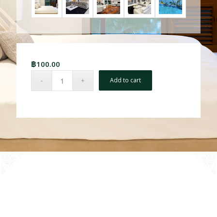
฿
100.00
Add to cart