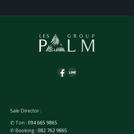
Sale Director :
✆ Ton :
094 665 9865
✆ Booking :
082 762 9865