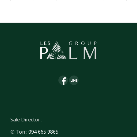
Sale Director :
✆ Ton :
094 665 9865